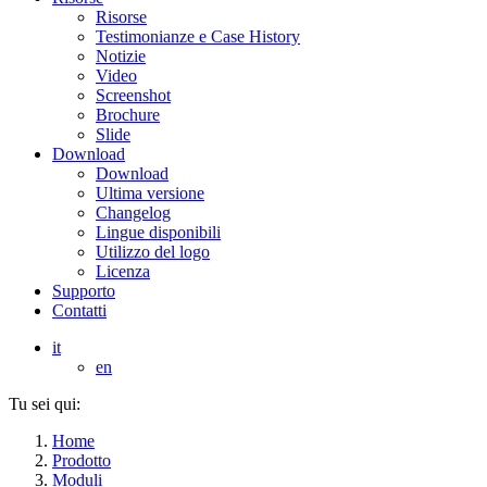
Risorse
Testimonianze e Case History
Notizie
Video
Screenshot
Brochure
Slide
Download
Download
Ultima versione
Changelog
Lingue disponibili
Utilizzo del logo
Licenza
Supporto
Contatti
it
en
Tu sei qui:
Home
Prodotto
Moduli