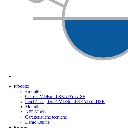
Prodotto
Prodotto
Cos'è CMDBuild READY2USE
Perché scegliere CMDBuild READY2USE
Moduli
APP Mobile
Caratteristiche tecniche
Demo Online
Risorse