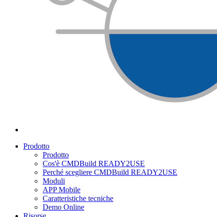
Prodotto
Prodotto
Cos'è CMDBuild READY2USE
Perché scegliere CMDBuild READY2USE
Moduli
APP Mobile
Caratteristiche tecniche
Demo Online
Risorse