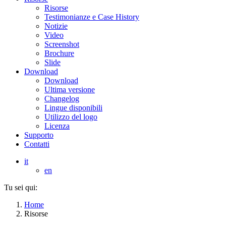
Risorse
Testimonianze e Case History
Notizie
Video
Screenshot
Brochure
Slide
Download
Download
Ultima versione
Changelog
Lingue disponibili
Utilizzo del logo
Licenza
Supporto
Contatti
it
en
Tu sei qui:
Home
Risorse