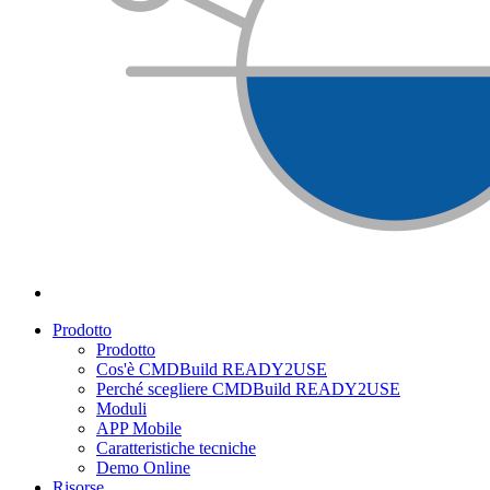
Prodotto
Prodotto
Cos'è CMDBuild READY2USE
Perché scegliere CMDBuild READY2USE
Moduli
APP Mobile
Caratteristiche tecniche
Demo Online
Risorse