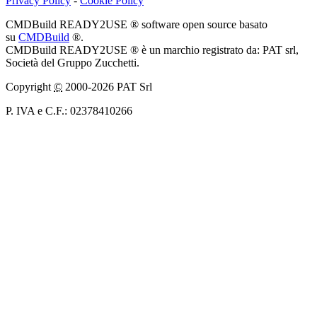
Privacy Policy
-
Cookie Policy
CMDBuild READY2USE ® software open source basato
su
CMDBuild
®.
CMDBuild READY2USE ® è un marchio registrato da: PAT srl,
Società del Gruppo Zucchetti.
Copyright
©
2000-2026 PAT Srl
P. IVA e C.F.: 02378410266