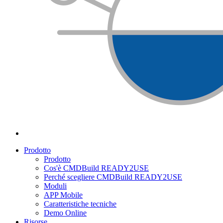
Prodotto
Prodotto
Cos'è CMDBuild READY2USE
Perché scegliere CMDBuild READY2USE
Moduli
APP Mobile
Caratteristiche tecniche
Demo Online
Risorse