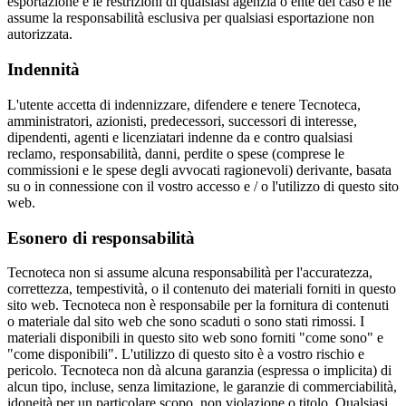
esportazione e le restrizioni di qualsiasi agenzia o ente del caso e ne
assume la responsabilità esclusiva per qualsiasi esportazione non
autorizzata.
Indennità
L'utente accetta di indennizzare, difendere e tenere Tecnoteca,
amministratori, azionisti, predecessori, successori di interesse,
dipendenti, agenti e licenziatari indenne da e contro qualsiasi
reclamo, responsabilità, danni, perdite o spese (comprese le
commissioni e le spese degli avvocati ragionevoli) derivante, basata
su o in connessione con il vostro accesso e / o l'utilizzo di questo sito
web.
Esonero di responsabilità
Tecnoteca non si assume alcuna responsabilità per l'accuratezza,
correttezza, tempestività, o il contenuto dei materiali forniti in questo
sito web. Tecnoteca non è responsabile per la fornitura di contenuti
o materiale dal sito web che sono scaduti o sono stati rimossi. I
materiali disponibili in questo sito web sono forniti "come sono" e
"come disponibili". L'utilizzo di questo sito è a vostro rischio e
pericolo. Tecnoteca non dà alcuna garanzia (espressa o implicita) di
alcun tipo, incluse, senza limitazione, le garanzie di commerciabilità,
idoneità per un particolare scopo, non violazione o titolo. Qualsiasi