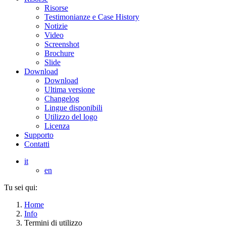
Risorse
Testimonianze e Case History
Notizie
Video
Screenshot
Brochure
Slide
Download
Download
Ultima versione
Changelog
Lingue disponibili
Utilizzo del logo
Licenza
Supporto
Contatti
it
en
Tu sei qui:
Home
Info
Termini di utilizzo